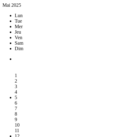
Mai 2025
Lun
Tue
Mer
Jeu
Ven
Sam
Dim
1
2
3
4
5
6
7
8
9
10
11
12