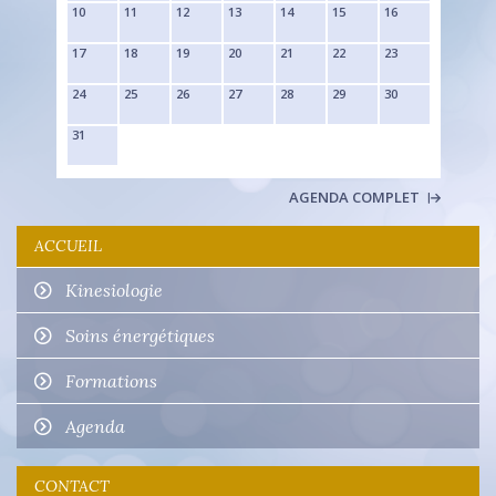
10
11
12
13
14
15
16
17
18
19
20
21
22
23
24
25
26
27
28
29
30
31
AGENDA COMPLET
ACCUEIL
Kinesiologie
Soins énergétiques
Formations
Agenda
CONTACT