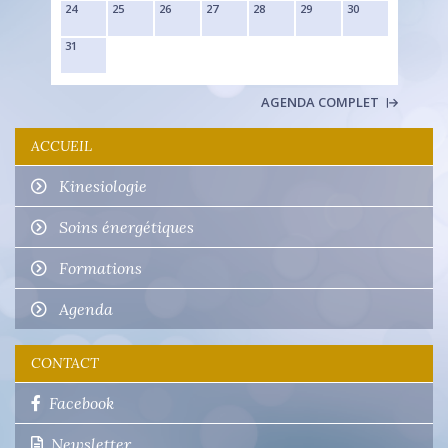
24
25
26
27
28
29
30
31
AGENDA COMPLET
ACCUEIL
Kinesiologie
Soins énergétiques
Formations
Agenda
CONTACT
Facebook
Newsletter